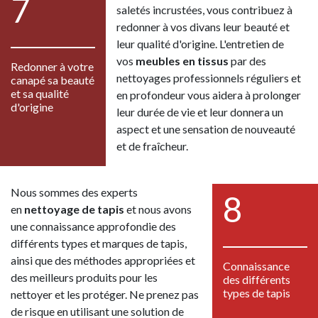
7
saletés incrustées, vous contribuez à
redonner à vos divans leur beauté et
leur qualité d'origine. L'entretien de
vos
meubles en tissus
par des
Redonner à votre
nettoyages professionnels réguliers et
canapé sa beauté
et sa qualité
en profondeur vous aidera à prolonger
d'origine
leur durée de vie et leur donnera un
aspect et une sensation de nouveauté
et de fraîcheur.
Nous sommes des experts
8
en
nettoyage de tapis
et nous avons
une connaissance approfondie des
différents types et marques de tapis,
ainsi que des méthodes appropriées et
Connaissance
des meilleurs produits pour les
des différents
types de tapis
nettoyer et les protéger. Ne prenez pas
de risque en utilisant une solution de